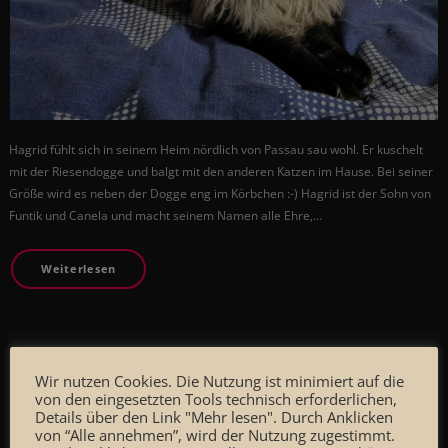
Hagrid fühlt sich in seinem Heim nördlich von Passau sau wohl. Er kuschelt
mit der Riesendogge und balgt mit den anderen Katzen im Hause. Bei seiner
Größe wird es neben der Dogge eng im Körbchen :-) Hagrid ist der Sohn von
Funtik und Canela und macht seinem Namen alle Ehre,…
Weiterlesen
Wir nutzen Cookies. Die Nutzung ist minimiert auf die
von den eingesetzten Tools technisch erforderlichen,
Details über den Link "Mehr lesen". Durch Anklicken
von “Alle annehmen”, wird der Nutzung zugestimmt.