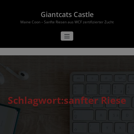
Zum
Inhalt
Giantcats Castle
springen
Maine Coon – Sanfte Riesen aus WCF zertifizierter Zucht
Schlagwort:sanfter Riese