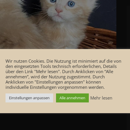
Wir nutzen Cookies. Die Nutzung ist minimiert auf die von
den eingesetzten Tools technisch erforderlichen, Details
nen das Zimmer zu erkunden Maine Coon Kitten -
über den Link "Mehr lesen". Durch Anklicken von “Alle
 Maine Coon Kitten - 5 Wochen alt - im Körbchen
annehmen”, wird der Nutzung zugestimmt. Durch
Anklicken von "Einstellungen anpassen" können
individuelle Einstellungen vorgenommen werden.
Mehr lesen
Einstellungen anpassen
Alle annehmen