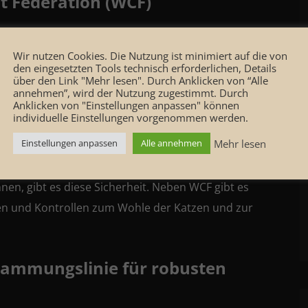
at Federation (WCF)
r Rassekatzenzüchter, der sich dem Wohl der Katzen
Wir nutzen Cookies. Die Nutzung ist minimiert auf die von
Richtlinien für die Haltung der Katzen heraus und die
den eingesetzten Tools technisch erforderlichen, Details
über den Link "Mehr lesen". Durch Anklicken von “Alle
fen die Züchter. Damit wird eine artgerechte
annehmen”, wird der Nutzung zugestimmt. Durch
Anklicken von "Einstellungen anpassen" können
gibt es Richtlinien zum Wohle der Nachwuchs-Katzen,
individuelle Einstellungen vorgenommen werden.
Mehr lesen
Einstellungen anpassen
Alle annehmen
kat von einem etablierten anerkannten
en, gibt es diese Sicherheit. Neben WCF gibt es
inien und Kontrollen zum Wohle der Katzen und zur
tammungslinie für robusten